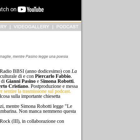
rnaglie, mentre Pasino legge una poesia
 Radio BBSI (anno dodicesimo) con
La
culturale di e con
Piercarlo Fabbio
.
e di
Gianni Pasino
e
Simona Robotti
.
rto Cristiano
. Postproduzione e messa
r sentire la trasmissione sul podcast.
lcosa sulla importante chiesetta
zi, mentre Simona Robotti legge "Le
 Gambarina. Non manca nemmeno questa
 Rock (III), in collaborazione con