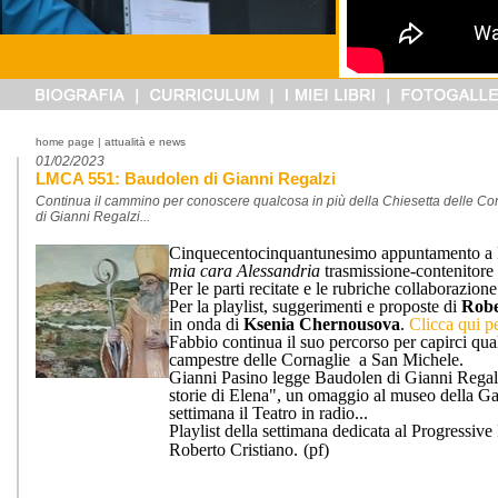
home page
| attualità e news
01/02/2023
LMCA 551: Baudolen di Gianni Regalzi
Continua il cammino per conoscere qualcosa in più della Chiesetta delle Co
di Gianni Regalzi...
Cinquecentocinquantunesimo appuntamento a
mia cara Alessandria
trasmissione-contenitore 
Per le parti recitate e le rubriche collaborazion
Per la playlist, suggerimenti e proposte di
Robe
in onda di
Ksenia Chernousova
.
Clicca qui pe
Fabbio continua il suo percorso per capirci qua
campestre delle Cornaglie a San Michele.
Gianni Pasino legge Baudolen di Gianni Regal
storie di Elena", un omaggio al museo della
settimana il Teatro in radio...
Pl
aylist della settimana dedicata al Progressive
Roberto Cristiano.
(
pf
)