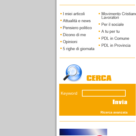
Capoluogo. Intervista a
Piercarlo Fabbio di
Massimo Taggiasco
12/03/2026
I vecchi leoni della
savana giudiziaria
Il fronte del NO presenta
grandi interpreti della
concezione elastica della
custodia cautelare. Mentre
Keyword
i giovani del SI' andranno
sostenuti...
Ricerca avanzata