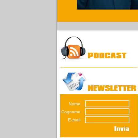
14/03/2026
Referendum sulla
giustizia. Ragioniamoci
sopra senza urlare
perché pensare non è
vietato.
Una riflessione di
Emiliana Conti. Il
referendumn non è una
guerra...
Nome
12/03/2026
La lunga impronta del
Cognome
dissesto
E-mail
Una decisione presa nel
luglio 2012 pesa ancora
sul bilancio del Comune