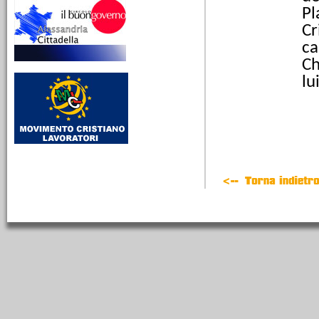
Pl
10/03/2026
Cr
Lina Borgo Guenna,
ca
educare alla libertà tra
scuola, socialismo e
Ch
impegno civile
lu
Da Alessandria24 - LMCA
712 - Dalla Radio alla
stampa - Una donna laica
al servizio dei più piccoli
25/02/2026
La birra Michel e la
modernità industriale
alessandrina
Dalla radio alla stampa.
Tratto dalla trasmissione
La mia cara Alessandria
651