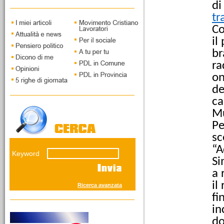
Capoluogo. Intervista a
di
Piercarlo Fabbio di
tr
Massimo Taggiasco
Co
il
br
ra
on
de
12/03/2026
ca
I vecchi leoni della
savana giudiziaria
Mu
Il fronte del NO presenta
Pe
grandi interpreti della
sc
concezione elastica della
custodia cautelare. Mentre
“A
Keyword
i giovani del SI' andranno
Si
sostenuti...
a 
il
Ricerca avanzata
fi
in
do