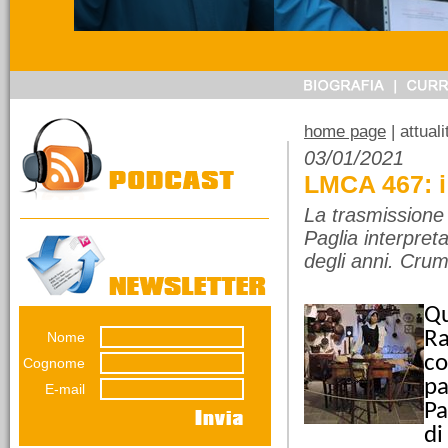
14/03/2026
Referendum sulla
giustizia. Ragioniamoci
sopra senza urlare
perché pensare non è
home page
| attual
vietato.
03/01/2021
Una riflessione di
LMCA 467: i 
Emiliana Conti. Il
referendumn non è una
La trasmissione d
guerra...
Paglia interpret
degli anni. Cru
Qu
Ra
Nome
12/03/2026
co
La lunga impronta del
Cognome
dissesto
pa
E-mail
Una decisione presa nel
Pa
luglio 2012 pesa ancora
di
sul bilancio del Comune