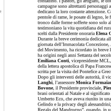
contadino. I pastori, gli artigiani, le d
campagne sono altrettanti personaggi 
dedicano la loro costante attenzione. Cos
pentole di rame, le posate di legno, le 
tronco dalle forme sofferte sono solo a
testimoniano la vita quotidiana del rura
scelti dalla Presidente onoraria
Elena 
Durante la breve cerimonia dedicata all
giornata dell’Immacolata Concezione,
del Movimento, ha ricordato in breve 
ha origini negli anni Settanta del seco
Emiliana Conti
, vicepresidente MCL, 
della lettera apostolica di Papa France
scritta per la visita del Pontefice a Gre
Dopo gli interventi delle autorità, il v
Langhi
, l’assessore
Monica Formaia
Bovone
, il Presidente provinciale,
Pie
brani orientati al Natale e al significato
Umberto Eco, che aveva riunito in una 
Gelindo e la privacy degli alessandrini; 
Regalo del Mandrogno”, quando, in un