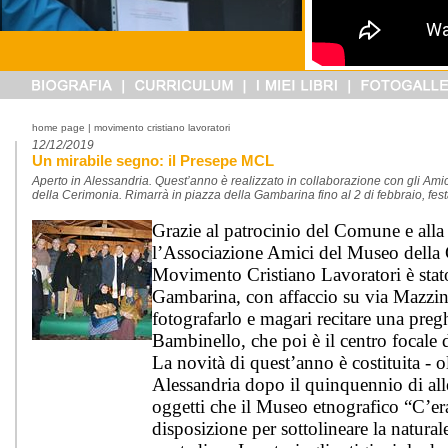
home page
| movimento cristiano lavoratori
12/12/2019
Un mirabile segno: il Presepe MCL
Aperto in Alessandria. Quest’anno è realizzato in collaborazione con gli Ami
della Cerimonia. Rimarrà in piazza della Gambarina fino al 2 di febbraio, fes
Grazie al patrocinio del Comune e alla
l’Associazione Amici del Museo della 
Movimento Cristiano Lavoratori è stato 
Gambarina, con affaccio su via Mazzini
fotografarlo e magari recitare una preg
Bambinello, che poi è il centro focale d
La novità di quest’anno è costituita - ol
Alessandria dopo il quinquennio di all
oggetti che il Museo etnografico “C’er
disposizione per sottolineare la natura