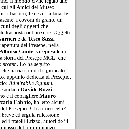
onne, il mondo civile legato alle
a cui gli Amici del Museo
ì i bastoni, le ceste, la lana, le
fascine, i covoni di grano, un
lcuni degli oggetti che
le trasposta nel presepe. Oggetti
Garneri
e da
Teseo Sassi
.
’apertura del Presepe, nella
Alfonso Conte
, vicepresidente
la storia del Presepe MCL, che
lo scorso. Lo ha seguito
che ha riassunto il significato
sco, appunto dedicata al Presepio,
ccio:
Admirabile Signum
.
icesindaco
Davide Buzzi
no
e il consigliere
Mauro
rcarlo Fabbio
, ha letto alcuni
 del Presepio. Gli autori scelti?
breve ed arguta riflessione
ed i fratelli Erizzo, autori de “Il
 passo del loro romanzo,