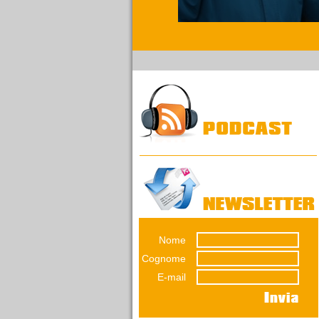
14/03/2026
Referendum sulla
giustizia. Ragioniamoci
sopra senza urlare
perché pensare non è
vietato.
Una riflessione di
Emiliana Conti. Il
referendumn non è una
guerra...
Nome
12/03/2026
La lunga impronta del
Cognome
dissesto
E-mail
Una decisione presa nel
luglio 2012 pesa ancora
sul bilancio del Comune