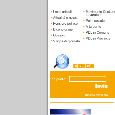
Capoluogo. Intervista a
Piercarlo Fabbio di
Massimo Taggiasco
12/03/2026
I vecchi leoni della
savana giudiziaria
Il fronte del NO presenta
grandi interpreti della
concezione elastica della
custodia cautelare. Mentre
Keyword
i giovani del SI' andranno
sostenuti...
Ricerca avanzata