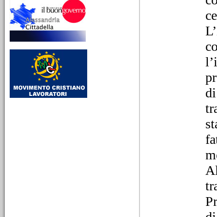
ce
10/03/2026
Lina Borgo Guenna,
L’
educare alla libertà tra
scuola, socialismo e
co
impegno civile
Da Alessandria24 - LMCA
l’
712 - Dalla Radio alla
pr
stampa - Una donna laica
al servizio dei più piccoli
di
tr
st
fa
me
25/02/2026
La birra Michel e la
Al
modernità industriale
alessandrina
tr
Dalla radio alla stampa.
Tratto dalla trasmissione
Pr
La mia cara Alessandria
di
651