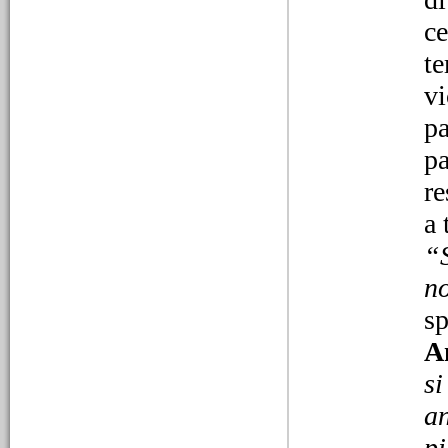
ce
te
vi
pa
pa
07/02/2026
L’Almanach di Litta
re
Parodi e le terribili
condizioni della scuola
a 
elementare
“S
Il lavoro di Natalino Ferrari
anche quest’anno si
no
inerpica nella storia del
sobborgo, rivelando più di
sp
un particolare sulle
vicende della Frascheta.
A
Dalla radio alla stampa
707
si
an
pi