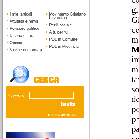
Capoluogo. Intervista a
Piercarlo Fabbio di
gi
Massimo Taggiasco
Gl
ce
mo
M
im
12/03/2026
I vecchi leoni della
mo
savana giudiziaria
Il fronte del NO presenta
ta
grandi interpreti della
concezione elastica della
so
custodia cautelare. Mentre
Keyword
i giovani del SI' andranno
de
sostenuti...
po
Ricerca avanzata
pr
pa
co