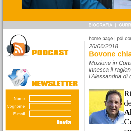
14/03/2026
Referendum sulla
giustizia. Ragioniamoci
sopra senza urlare
perché pensare non è
home page
| pdl c
vietato.
26/06/2018
Una riflessione di
Bovone chia
Emiliana Conti. Il
referendumn non è una
Mozione in Consi
guerra...
innesca il ragio
l'Alessandria di
Ri
Nome
12/03/2026
de
La lunga impronta del
Cognome
A
dissesto
E-mail
Una decisione presa nel
Co
luglio 2012 pesa ancora
sul bilancio del Comune
co