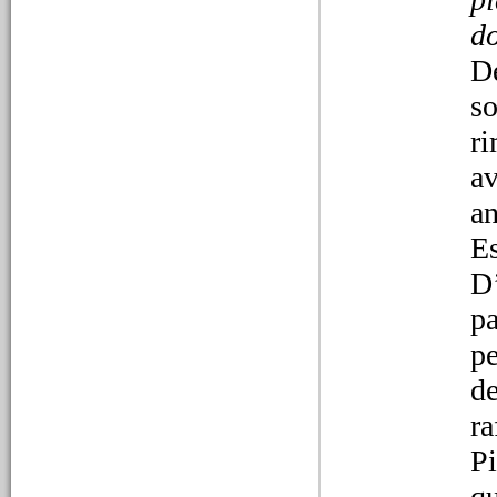
03/02/2026
Caratteri, teatro e
do
Accademia degli
immobili in Alessandria
De
Un Cinquecento
so
alessandrino
sorprendentemente vitale,
ri
tra l’impressione degli
stampi, il lavorio degli
av
intellettuali e le prime
tavole di un palcoscenico
an
che… mancano. Dalla
Es
radio alla stampa
D
pa
01/02/2026
Il Parcheggio di via
pe
Parma: trasandato e
de
sporco
Patrimonio pubblico,
ra
manutenzione e
responsabilità. Il servizio
Pi
de La Pulce
qu