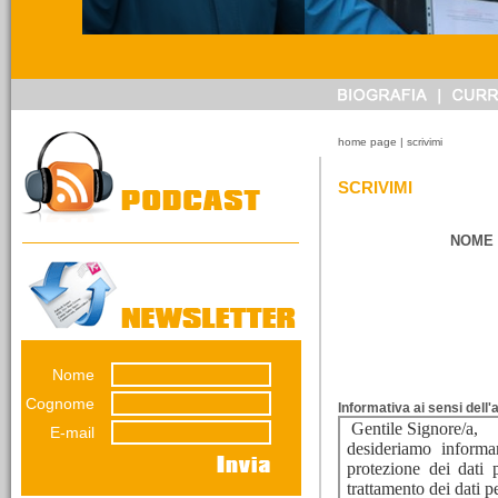
14/03/2026
Referendum sulla
giustizia. Ragioniamoci
sopra senza urlare
perché pensare non è
home page
| scrivimi
vietato.
Una riflessione di
SCRIVIMI
Emiliana Conti. Il
referendumn non è una
guerra...
NOME 
Nome
12/03/2026
La lunga impronta del
Cognome
Informativa ai sensi dell'
dissesto
E-mail
Una decisione presa nel
luglio 2012 pesa ancora
sul bilancio del Comune