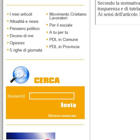
Capoluogo. Intervista a
Piercarlo Fabbio di
Massimo Taggiasco
12/03/2026
I vecchi leoni della
savana giudiziaria
Il fronte del NO presenta
grandi interpreti della
concezione elastica della
custodia cautelare. Mentre
Keyword
i giovani del SI' andranno
sostenuti...
Ricerca avanzata