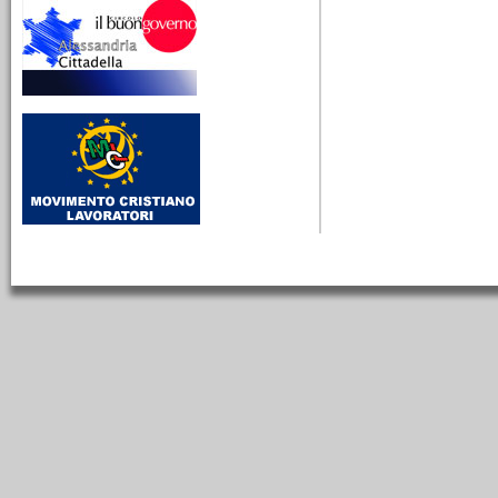
10/03/2026
Lina Borgo Guenna,
educare alla libertà tra
scuola, socialismo e
impegno civile
Da Alessandria24 - LMCA
712 - Dalla Radio alla
stampa - Una donna laica
al servizio dei più piccoli
25/02/2026
La birra Michel e la
modernità industriale
alessandrina
Dalla radio alla stampa.
Tratto dalla trasmissione
La mia cara Alessandria
651